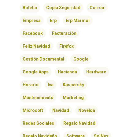
BLOG
Boletín
Copia Seguridad
Correo
Empresa
Erp
Erp Marmol
CONTACTO
Facebook
Facturación
Feliz Navidad
Firefox
Gestión Documental
Google
Google Apps
Hacienda
Hardware
Horario
Iva
Kaspersky
Mantenimiento
Marketing
Microsoft
Navidad
Novelda
Redes Sociales
Regalo Navidad
Regalo Navideño
Software
SolNex