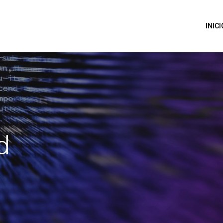
INICI
d