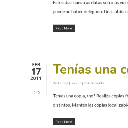
Estos días nuestros datos son más vuln
puede no haber delegado. Una subida 
Read More
Tenías una c
FEB
17
2011
By
Andres
|
Boletín
|
No Comments
0
Tenías una copia, ¿no? Realiza copias 
distintos. Mantén las copias localizab
Read More