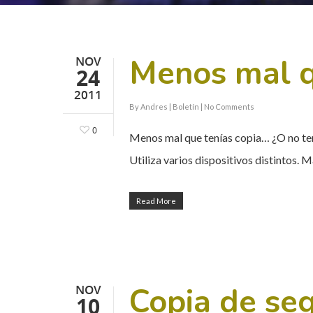
Menos mal q
NOV
24
2011
By
Andres
|
Boletín
|
No Comments
0
Menos mal que tenías copia… ¿O no ten
Utiliza varios dispositivos distintos. 
Read More
Hit enter to search or ESC to close
Copia de se
NOV
10