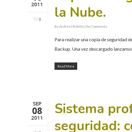
2011
la Nube.
0
By
Andres
|
Boletín
|
No Comments
Para realizar una copia de seguridad d
Backup. Una vez descargado lanzamos 
Read More
Sistema prof
SEP
08
2011
seguridad: c