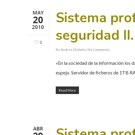
Sistema prof
MAY
20
2010
seguridad II.
0
By
Andres
|
Boletín
|
No Comments
«En la sociedad de la información los 
espejo. Servidor de ficheros de 1TB R
Read More
Sistema prof
ABR