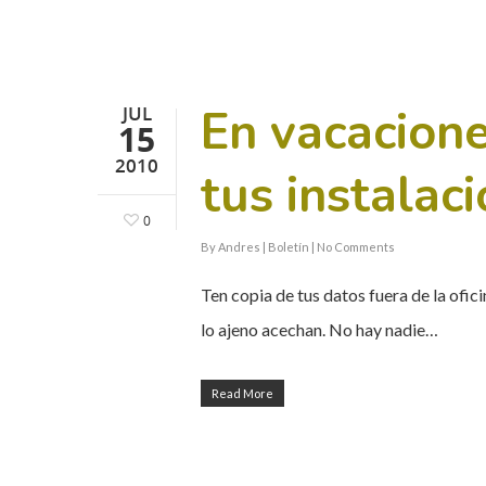
En vacacione
JUL
15
2010
tus instalaci
0
By
Andres
|
Boletín
|
No Comments
Ten copia de tus datos fuera de la ofi
lo ajeno acechan. No hay nadie…
Read More