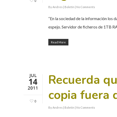
0
By
Andres
|
Boletín
|
No Comments
“En la sociedad de la información los d
espejo. Servidor de ficheros de 1TB R
Read More
Recuerda qu
JUL
14
2011
copia fuera 
0
By
Andres
|
Boletín
|
No Comments