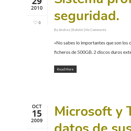
29
2010
seguridad.
0
By
Andres
|
Boletín
|
No Comments
«No sabes lo importantes que son los d
ficheros de 500GB. 2 discos duros ex
Read More
Microsoft y 
OCT
15
2009
datos de sus