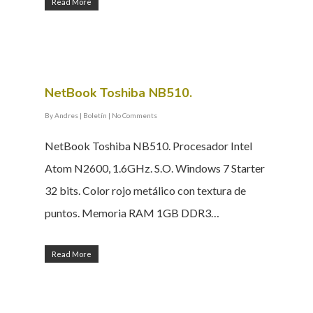
Read More
NetBook Toshiba NB510.
By
Andres
|
Boletín
|
No Comments
NetBook Toshiba NB510. Procesador Intel
Atom N2600, 1.6GHz. S.O. Windows 7 Starter
32 bits. Color rojo metálico con textura de
puntos. Memoria RAM 1GB DDR3…
Read More