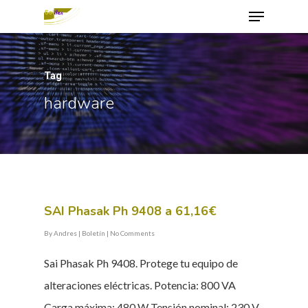
Tag
Hit enter to search or ESC to close
hardware
SAI Phasak Ph 9408 a 61,16€
By
Andres
|
Boletín
|
No Comments
Sai Phasak Ph 9408. Protege tu equipo de
alteraciones eléctricas. Potencia: 800 VA
Carga máxima: 480 W Tensión nominal: 230 V