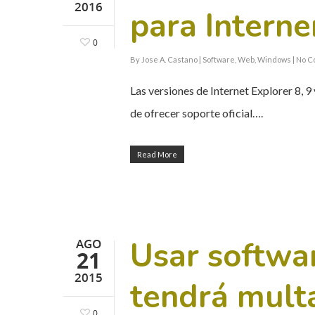
2016
para Interne
0
By
Jose A. Castano
|
Software
,
Web
,
Windows
|
No C
Las versiones de Internet Explorer 8, 9
de ofrecer soporte oficial….
Read More
Usar softwar
AGO
21
2015
tendrá mult
0