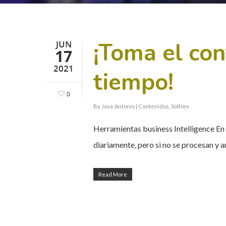
¡Toma el con
JUN
17
2021
tiempo!
0
By
Jose Antonio
|
Contenidos
,
SolNex
Herramientas business Intelligence En
diariamente, pero si no se procesan y 
Read More
Hit enter to search or ESC to close