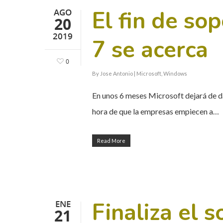
El fin de s
AGO
20
2019
7 se acerca
0
By
Jose Antonio
|
Microsoft
,
Windows
En unos 6 meses Microsoft dejará de d
hora de que la empresas empiecen a…
Read More
Finaliza el 
ENE
21