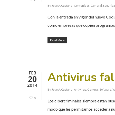
By
Jose A. Castano
|
Contenidos
,
General
,
Segurid
Con la entrada en vigor del nuevo Códi
como empresas que copien programas
Read More
Antivirus fa
FEB
20
2014
By
Jose A. Castano
|
Antivirus
,
General
,
Software
,
W
0
Los cibercriminales siempre están busc
modo que les permitamos acceder a nu