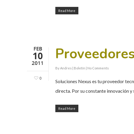
Read More
Proveedores
FEB
10
2011
By
Andres
|
Boletín
|
No Comments
0
Soluciones Nexus es tu proveedor tecno
directa. Por su constante innovación y
Read More