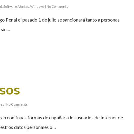
ad
,
Software
,
Ventas
,
Windows
|
No Comments
go Penal el pasado 1 de julio se sancionará tanto a personas
 sin…
lsos
eb
|
No Comments
an continuas formas de engañar a los usuarios de Internet de
estros datos personales o…