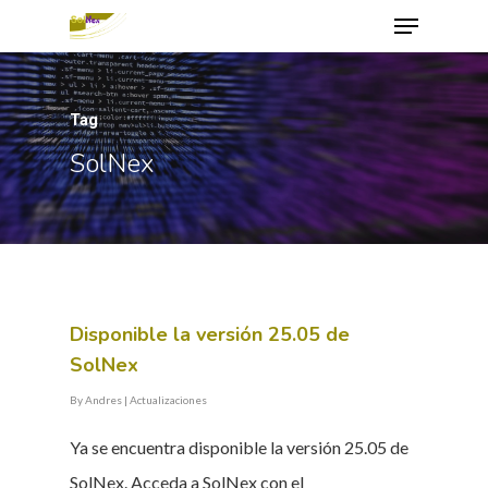
Tag
Hit enter to search or ESC to close
SolNex
Disponible la versión 25.05 de
SolNex
By
Andres
|
Actualizaciones
Ya se encuentra disponible la versión 25.05 de
SolNex. Acceda a SolNex con el