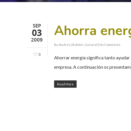
Ahorra energ
SEP
03
2009
By
Andres
|
Boletín
,
General
|
No Comments
0
Ahorrar energía significa tanto ayudar 
empresa. A continuación os presentam
Read More
Hit enter to search or ESC to close