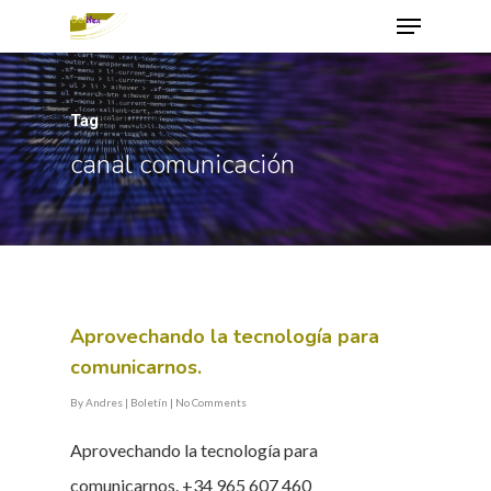
Tag
Hit enter to search or ESC to close
canal comunicación
Aprovechando la tecnología para
comunicarnos.
By
Andres
|
Boletín
|
No Comments
Aprovechando la tecnología para
comunicarnos. +34 965 607 460