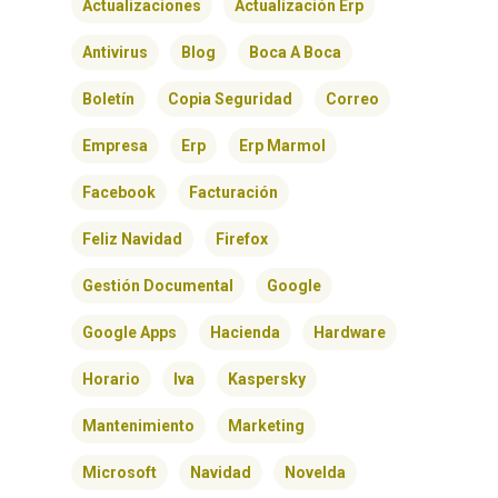
SERVICIOS
Actualizaciones
Actualización Erp
Antivirus
Blog
Boca A Boca
BLOG
Boletín
Copia Seguridad
Correo
CONTACTO
Empresa
Erp
Erp Marmol
Facebook
Facturación
Feliz Navidad
Firefox
Gestión Documental
Google
Google Apps
Hacienda
Hardware
Horario
Iva
Kaspersky
Mantenimiento
Marketing
Microsoft
Navidad
Novelda