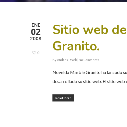
Sitio web d
ENE
02
2008
Granito.
0
By
Andres
|
Web
|
No Comments
Novelda Marble Granito ha lanzado su 
desarrollado su sitio web. El sitio web
Read More
Hit enter to search or ESC to close