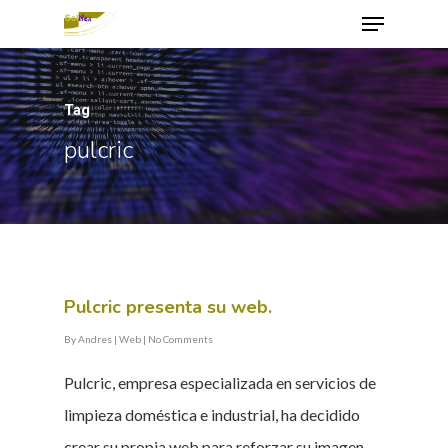
Tag
Hit enter to search or ESC to close
pulcric
Pulcric presenta su web.
By
Andres
|
Web
|
No Comments
Pulcric, empresa especializada en servicios de
limpieza doméstica e industrial, ha decidido
crear su propia web para reforzar su imagen.