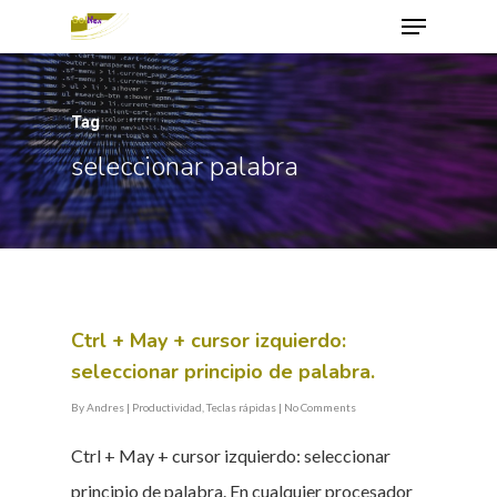
Tag
Hit enter to search or ESC to close
seleccionar palabra
Ctrl + May + cursor izquierdo:
seleccionar principio de palabra.
By
Andres
|
Productividad
,
Teclas rápidas
|
No Comments
Ctrl + May + cursor izquierdo: seleccionar
principio de palabra. En cualquier procesador