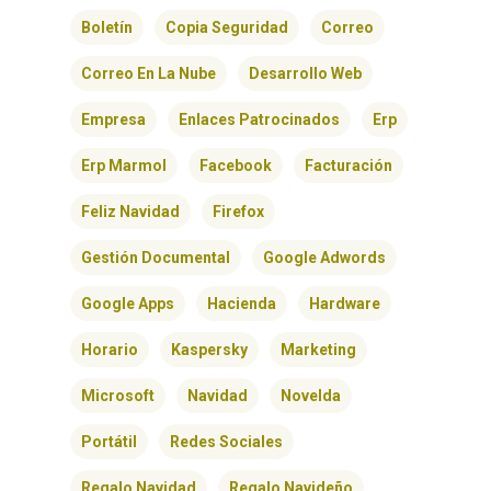
BLOG
Boletín
Copia Seguridad
Correo
Correo En La Nube
Desarrollo Web
CONTACTO
Empresa
Enlaces Patrocinados
Erp
Erp Marmol
Facebook
Facturación
Feliz Navidad
Firefox
Gestión Documental
Google Adwords
Google Apps
Hacienda
Hardware
Horario
Kaspersky
Marketing
Microsoft
Navidad
Novelda
Portátil
Redes Sociales
Regalo Navidad
Regalo Navideño