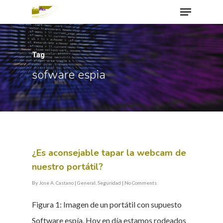
Tag
Hit enter to search or ESC to close
sofware espia
¿Es aconsejable tapar la webcam de
nuestro portátil?
By
Jose A. Castano
|
General
,
Seguridad
|
No Comments
Figura 1: Imagen de un portátil con supuesto
Software espía. Hoy en día estamos rodeados