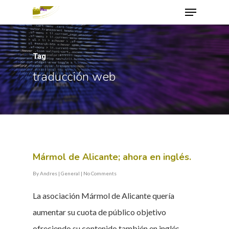
Tag
Hit enter to search or ESC to close
traducción web
Mármol de Alicante; ahora en inglés.
By
Andres
|
General
|
No Comments
La asociación Mármol de Alicante quería
aumentar su cuota de público objetivo
ofreciendo su contenido también en inglés.