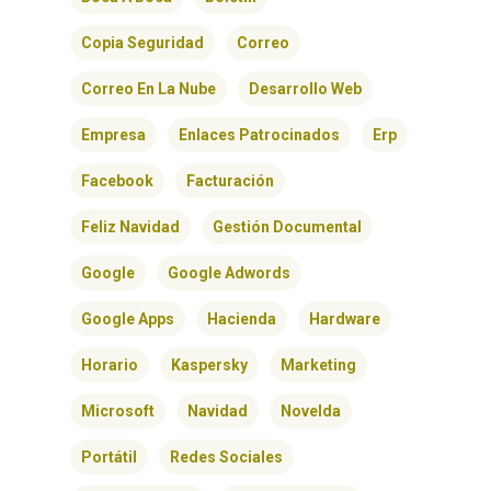
BLOG
Copia Seguridad
Correo
CONTACTO
Correo En La Nube
Desarrollo Web
Empresa
Enlaces Patrocinados
Erp
Facebook
Facturación
Feliz Navidad
Gestión Documental
Google
Google Adwords
Google Apps
Hacienda
Hardware
Horario
Kaspersky
Marketing
Microsoft
Navidad
Novelda
Portátil
Redes Sociales