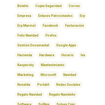
BLOG
Boletín
Copia Seguridad
Correo
CONTACTO
Empresa
Enlaces Patrocinados
Erp
Erp Marmol
Facebook
Facturación
Feliz Navidad
Firefox
Gestión Documental
Google Apps
Hacienda
Hardware
Horario
Iva
Kaspersky
Mantenimiento
Marketing
Microsoft
Navidad
Novelda
Portátil
Redes Sociales
Regalo Navidad
Regalo Navideño
Software
SolNex
Solnex Cpm