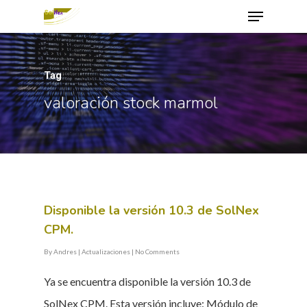
Tag
Hit enter to search or ESC to close
valoración stock marmol
Disponible la versión 10.3 de SolNex
CPM.
By
Andres
|
Actualizaciones
|
No Comments
Ya se encuentra disponible la versión 10.3 de
SolNex CPM. Esta versión incluye: Módulo de