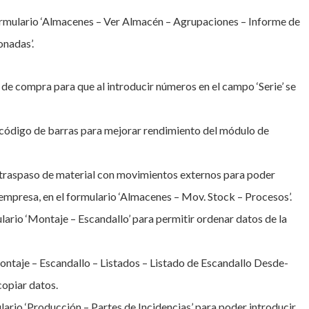
formulario ‘Almacenes – Ver Almacén – Agrupaciones – Informe de
nadas’.
de compra para que al introducir números en el campo ‘Serie’ se
 código de barras para mejorar rendimiento del módulo de
 traspaso de material con movimientos externos para poder
empresa, en el formulario ‘Almacenes – Mov. Stock – Procesos’.
lario ‘Montaje – Escandallo’ para permitir ordenar datos de la
ontaje – Escandallo – Listados – Listado de Escandallo Desde-
copiar datos.
lario ‘Producción – Partes de Incidencias’ para poder introducir