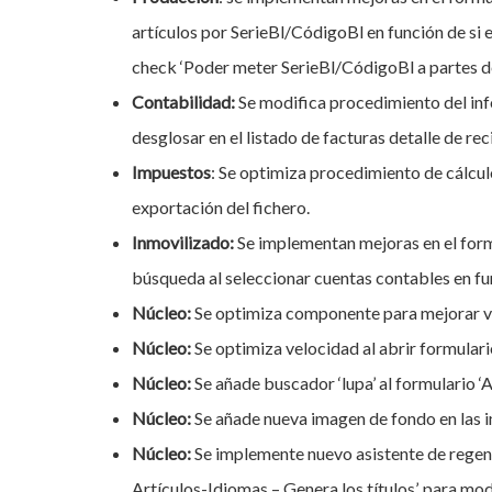
artículos por SerieBl/CódigoBl en función de si 
check ‘Poder meter SerieBl/CódigoBl a partes de 
Contabilidad:
Se modifica procedimiento del in
desglosar en el listado de facturas detalle de re
Impuestos
: Se optimiza procedimiento de cálculo
exportación del fichero.
Inmovilizado:
Se implementan mejoras en el formu
búsqueda al seleccionar cuentas contables en fun
Núcleo:
Se optimiza componente para mejorar vel
Núcleo:
Se optimiza velocidad al abrir formulario
Núcleo:
Se añade buscador ‘lupa’ al formulario ‘A
Núcleo:
Se añade nueva imagen de fondo en las 
Núcleo:
Se implemente nuevo asistente de regener
Artículos-Idiomas – Genera los títulos’, para mod