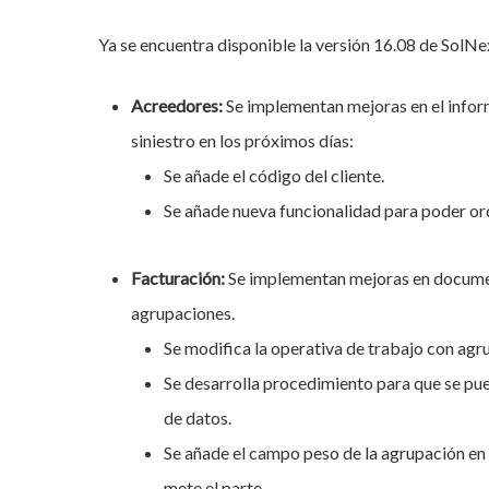
Ya se encuentra disponible la versión 16.08 de SolNe
Acreedores:
Se implementan mejoras en el infor
siniestro en los próximos días:
Se añade el código del cliente.
Se añade nueva funcionalidad para poder or
Facturación:
Se implementan mejoras en documen
agrupaciones.
Se modifica la operativa de trabajo con agr
Se desarrolla procedimiento para que se pued
Hit enter to search or ESC to close
de datos.
Se añade el campo peso de la agrupación en 
mete el parte.