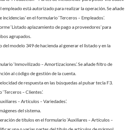
el empleado está autorizado para realizar la operación. Se añade
incidencias’ en el formulario ‘Terceros – Empleados’.
forme ‘Listado aplazamiento de pago a proveedores’ para
cibos agrupados.
 del modelo 349 de hacienda al generar el listado y en la
lario ‘Inmovilizado – Amortizaciones’. Se añade filtro de
ción al código de gestión de la cuenta.
ocidad de respuesta en las búsquedas al pulsar tecla F3.
 ‘Terceros – Clientes’.
uxiliares – Artículos – Variedades’.
imágenes del sistema.
ación de títulos en el formulario ‘Auxiliares – Artículos –
ificar una o varias partes del título de artículos de mármol.