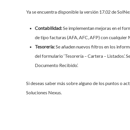
Ya se encuentra disponible la versión 17.02 de SolNex
Contabilidad:
Se implementan mejoras en el formu
de tipo facturas (AFA, AFC, AFP) con cualquier
Tesorería:
Se añaden nuevos filtros en los inform
del formulario ‘Tesorería – Cartera – Listados’. 
Documento Recibido’.
Si deseas saber más sobre alguno de los puntos o ac
Soluciones Nexus.
Hit enter to search or ESC to close