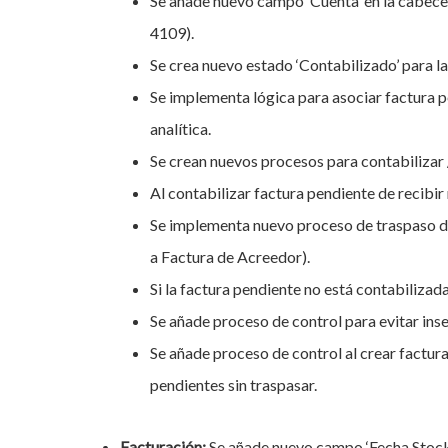
Se añade nuevo campo ‘Cuenta’ en la cabecer
4109).
Se crea nuevo estado ‘Contabilizado’ para la
Se implementa lógica para asociar factura p
analítica.
Se crean nuevos procesos para contabilizar 
Al contabilizar factura pendiente de recibir 
Se implementa nuevo proceso de traspaso de
a Factura de Acreedor).
Si la factura pendiente no está contabilizada
Se añade proceso de control para evitar ins
Se añade proceso de control al crear factur
pendientes sin traspasar.
Facturación:
Se añade nuevo campo ‘Fecha Stock’ 