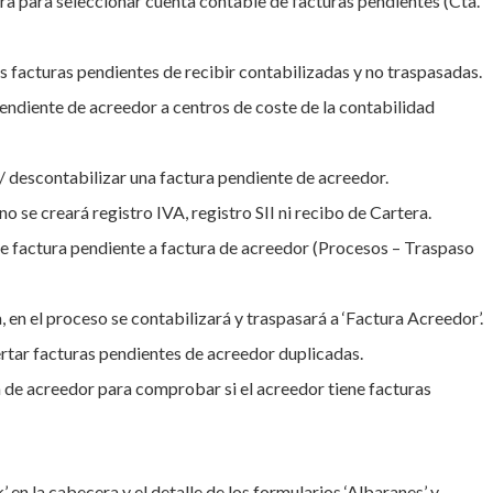
a para seleccionar cuenta contable de facturas pendientes (Cta.
s facturas pendientes de recibir contabilizadas y no traspasadas.
endiente de acreedor a centros de coste de la contabilidad
/ descontabilizar una factura pendiente de acreedor.
no se creará registro IVA, registro SII ni recibo de Cartera.
 factura pendiente a factura de acreedor (Procesos – Traspaso
, en el proceso se contabilizará y traspasará a ‘Factura Acreedor’.
ertar facturas pendientes de acreedor duplicadas.
a de acreedor para comprobar si el acreedor tiene facturas
en la cabecera y el detalle de los formularios ‘Albaranes’ y