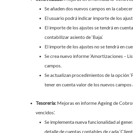
Se añaden dos nuevos campos en la cabecera:
El usuario podrá indicar importe de los ajus
El importe de los ajustes se tendrá en cuenta
contabilizar asiento de ‘Baja’.
El importe de los ajustes no se tendrá en cue
Se crea nuevo informe ‘Amortizaciones – Lis
campos.
Se actualizan procedimientos de la opción 
tener en cuenta valor de los nuevos campos a
Tesorería:
Mejoras en informe Ageing de Cobros 
vencidos’.
Se implementa nueva funcionalidad al genera
detalle de cuentas contables de cada ‘Cliente