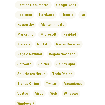
Gestión Documental
Google Apps
Hacienda
Hardware
Horario
Iva
Kaspersky
Mantenimiento
Marketing
Microsoft
Navidad
Novelda
Portátil
Redes Sociales
Regalo Navidad
Regalo Navideño
INICIO
Software
SolNex
Solnex Cpm
SOLNEX
Soluciones Nexus
Tecla Rápida
SERVICIOS
Tienda Online
Twitter
Vacaciones
Ventas
Virus
Web
Windows
BLOG
Windows 7