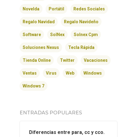
Novelda
Portátil
Redes Sociales
Regalo Navidad
Regalo Navideño
Software
SolNex
Solnex Cpm
Soluciones Nexus
Tecla Rápida
INICIO
Tienda Online
Twitter
Vacaciones
SOLNEX
Ventas
Virus
Web
Windows
SERVICIOS
Windows 7
BLOG
ENTRADAS POPULARES
CONTACTO
Diferencias entre para, cc y cco.