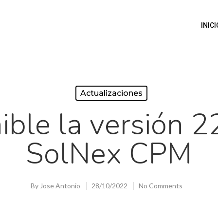
INICI
Actualizaciones
ible la versión 2
SolNex CPM
By
Jose Antonio
28/10/2022
No Comments