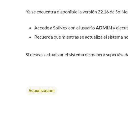
Ya se encuentra disponible la versión 22.16 de SolN
Accede a SolNex con el usuario
ADMIN
y ejecut
Recuerda que mientras se actualiza el sistema n
Si deseas actualizar el sistema de manera supervisad
Actualización
Hit enter to search or ESC to close