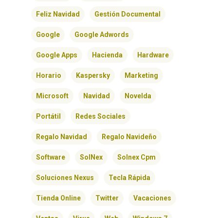
Feliz Navidad
Gestión Documental
Google
Google Adwords
Google Apps
Hacienda
Hardware
Horario
Kaspersky
Marketing
Microsoft
Navidad
Novelda
Portátil
Redes Sociales
INICIO
Regalo Navidad
Regalo Navideño
SOLNEX
Software
SolNex
Solnex Cpm
SERVICIOS
Soluciones Nexus
Tecla Rápida
Tienda Online
Twitter
Vacaciones
BLOG