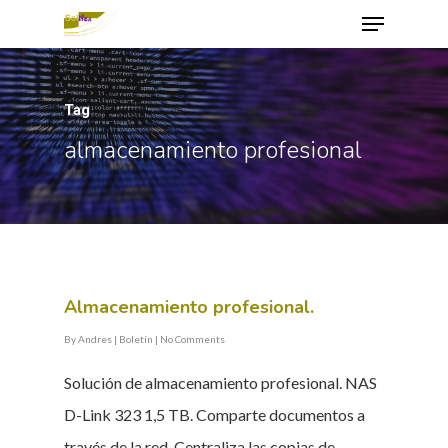
Tag
Hit enter to search or ESC to close
almacenamiento profesional
Almacenamiento profesional.
By
Andres
|
Boletín
|
No Comments
Solución de almacenamiento profesional. NAS
D-Link 323 1,5 TB. Comparte documentos a
través de la red. Centraliza las copias de