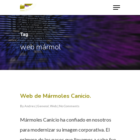
Tag
Hit enter to search or ESC to close
web mármol
Web de Mármoles Canicio.
By
Andres
|
General
,
Web
|
No Comments
Mármoles Canicio ha confiado en nosotros
para modernizar su imagen corporativa. El
primero de los pasos que llevamos a cabo fue