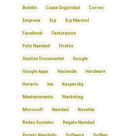
BLOG
Boletín
Copia Seguridad
Correo
CONTACTO
Empresa
Erp
Erp Marmol
Facebook
Facturación
Feliz Navidad
Firefox
Gestión Documental
Google
Google Apps
Hacienda
Hardware
Horario
Iva
Kaspersky
Mantenimiento
Marketing
Microsoft
Navidad
Novelda
Redes Sociales
Regalo Navidad
Regalo Navideño
Software
SolNex