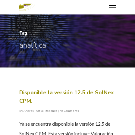
Tag
Hit enter to search or ESC to close
analítica
Disponible la versión 12.5 de SolNex
CPM.
By
Andres
|
Actualizaciones
|
No Comments
Ya se encuentra disponible la versión 12.5 de
SolNex CPM. Esta versión incluye: Valoración