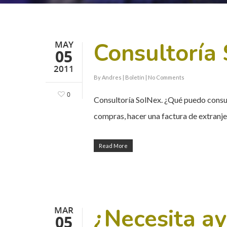
Consultoría
MAY
05
2011
By
Andres
|
Boletín
|
No Comments
0
Consultoría SolNex. ¿Qué puedo consul
compras, hacer una factura de extran
Read More
Hit enter to search or ESC to close
¿Necesita ay
MAR
05