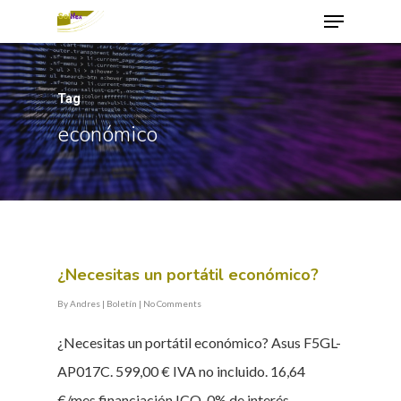
Tag
Hit enter to search or ESC to close
económico
¿Necesitas un portátil económico?
By
Andres
|
Boletín
|
No Comments
¿Necesitas un portátil económico? Asus F5GL-
AP017C. 599,00 € IVA no incluido. 16,64
€/mes financiación ICO. 0% de interés.