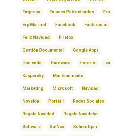
CONTACTO
Empresa
Enlaces Patrocinados
Erp
Erp Marmol
Facebook
Facturación
Feliz Navidad
Firefox
Gestión Documental
Google Apps
Hacienda
Hardware
Horario
Iva
Kaspersky
Mantenimiento
Marketing
Microsoft
Navidad
Novelda
Portátil
Redes Sociales
Regalo Navidad
Regalo Navideño
Software
SolNex
Solnex Cpm