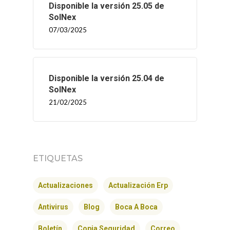
Disponible la versión 25.05 de
SolNex
07/03/2025
Disponible la versión 25.04 de
SolNex
21/02/2025
INICIO
ETIQUETAS
SOLNEX
Actualizaciones
Actualización Erp
SERVICIOS
Antivirus
Blog
Boca A Boca
BLOG
Boletín
Copia Seguridad
Correo