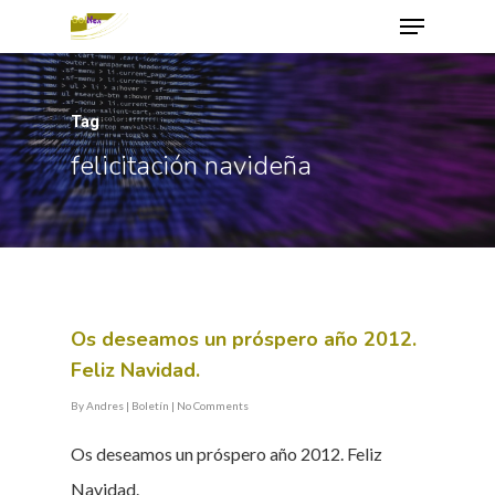
Tag
Hit enter to search or ESC to close
felicitación navideña
Os deseamos un próspero año 2012.
Feliz Navidad.
By
Andres
|
Boletín
|
No Comments
Os deseamos un próspero año 2012. Feliz
Navidad.