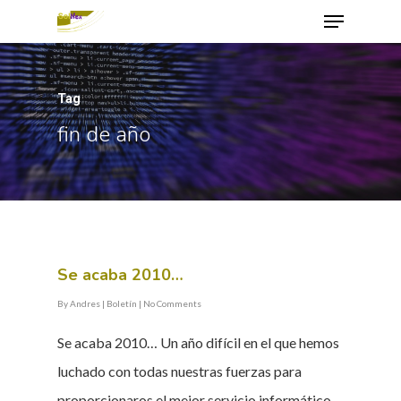
Tag
Hit enter to search or ESC to close
fin de año
Se acaba 2010…
By
Andres
|
Boletín
|
No Comments
Se acaba 2010… Un año difícil en el que hemos
luchado con todas nuestras fuerzas para
proporcionaros el mejor servicio informático