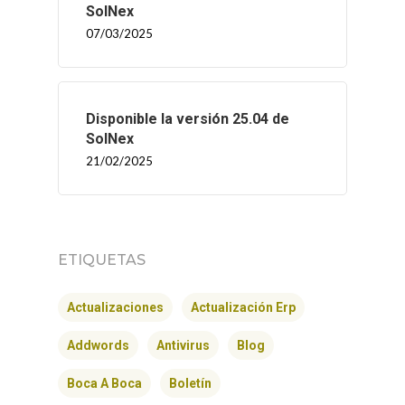
SolNex
07/03/2025
Disponible la versión 25.04 de
SolNex
21/02/2025
ETIQUETAS
INICIO
Actualizaciones
Actualización Erp
SOLNEX
Addwords
Antivirus
Blog
SERVICIOS
Boca A Boca
Boletín