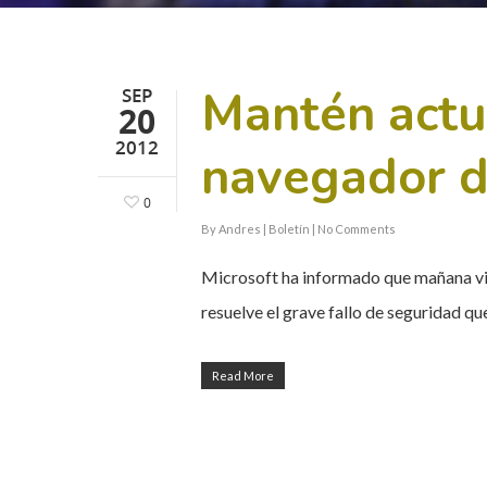
Mantén actu
SEP
20
2012
navegador de
0
By
Andres
|
Boletín
|
No Comments
Microsoft ha informado que mañana vier
resuelve el grave fallo de seguridad q
Read More
Hit enter to search or ESC to close