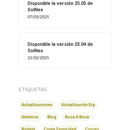
Disponible la versión 25.05 de
SolNex
07/03/2025
Disponible la versión 25.04 de
SolNex
21/02/2025
INICIO
ETIQUETAS
SOLNEX
Actualizaciones
Actualización Erp
SERVICIOS
Antivirus
Blog
Boca A Boca
BLOG
Boletín
Copia Seguridad
Correo