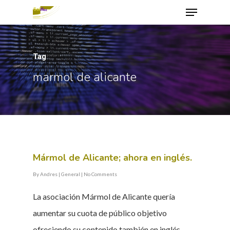
Tag
Hit enter to search or ESC to close
marmol de alicante
Mármol de Alicante; ahora en inglés.
By
Andres
|
General
|
No Comments
La asociación Mármol de Alicante quería
aumentar su cuota de público objetivo
ofreciendo su contenido también en inglés.