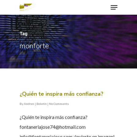
Tag
Hit enter to search or ESC to close
monforte
¿Quién te inspira más confianza?
By
Andres
|
Boletín
|
No Comments
¿Quién te inspira más confianza?
fontaneriajose74@hotmail.com
info@fontaneriajose.com ¡Invierte en imagen!