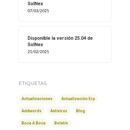
SolNex
07/03/2025
Disponible la versión 25.04 de
SolNex
21/02/2025
ETIQUETAS
INICIO
Actualizaciones
Actualización Erp
SOLNEX
Addwords
Antivirus
Blog
SERVICIOS
Boca A Boca
Boletín