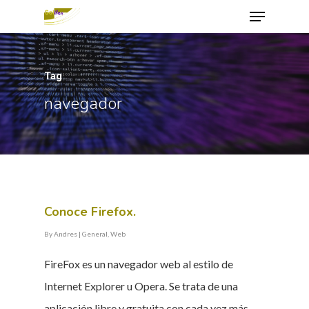
Tag
Hit enter to search or ESC to close
navegador
Conoce Firefox.
By
Andres
|
General
,
Web
FireFox es un navegador web al estilo de
Internet Explorer u Opera. Se trata de una
aplicación libre y gratuita con cada vez más