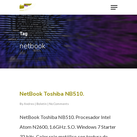
Tag
Hit enter to search or ESC to close
netbook
NetBook Toshiba NB510.
By
Andres
|
Boletín
|
No Comments
NetBook Toshiba NB510. Procesador Intel
Atom N2600, 1.6GHz. S.O. Windows 7 Starter
32 bits. Color rojo metálico con textura de