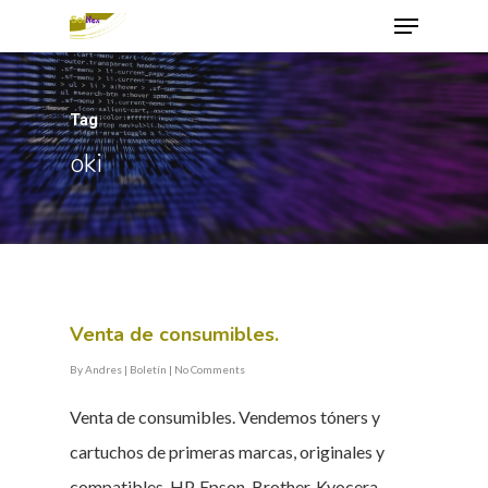
Tag
Hit enter to search or ESC to close
oki
Venta de consumibles.
By
Andres
|
Boletín
|
No Comments
Venta de consumibles. Vendemos tóners y
cartuchos de primeras marcas, originales y
compatibles. HP. Epson. Brother. Kyocera.