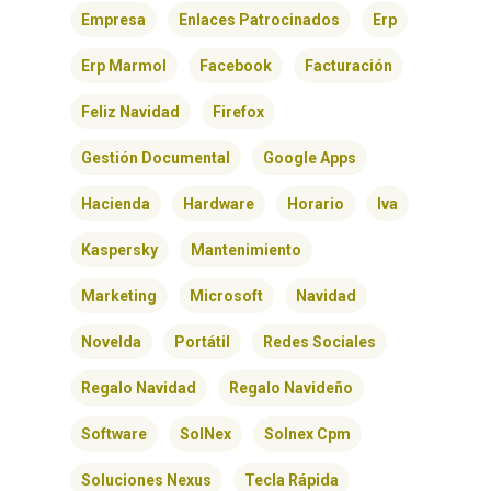
Empresa
Enlaces Patrocinados
Erp
CONTACTO
Erp Marmol
Facebook
Facturación
Feliz Navidad
Firefox
Gestión Documental
Google Apps
Hacienda
Hardware
Horario
Iva
Kaspersky
Mantenimiento
Marketing
Microsoft
Navidad
Novelda
Portátil
Redes Sociales
Regalo Navidad
Regalo Navideño
Software
SolNex
Solnex Cpm
Soluciones Nexus
Tecla Rápida