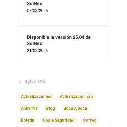
SolNex
07/03/2025
Disponible la versión 25.04 de
SolNex
21/02/2025
INICIO
ETIQUETAS
SOLNEX
Actualizaciones
Actualización Erp
SERVICIOS
Antivirus
Blog
Boca A Boca
BLOG
Boletín
Copia Seguridad
Correo