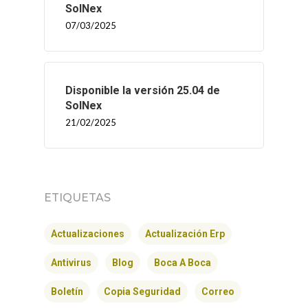
SolNex
07/03/2025
Disponible la versión 25.04 de
SolNex
21/02/2025
INICIO
ETIQUETAS
SOLNEX
Actualizaciones
Actualización Erp
SERVICIOS
Antivirus
Blog
Boca A Boca
BLOG
Boletín
Copia Seguridad
Correo