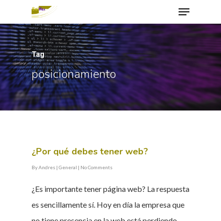
Tag
Hit enter to search or ESC to close
posicionamiento
¿Por qué debes tener web?
By
Andres
|
General
|
No Comments
¿Es importante tener página web? La respuesta
es sencillamente sí. Hoy en día la empresa que
no tiene presencia en la web está perdiendo