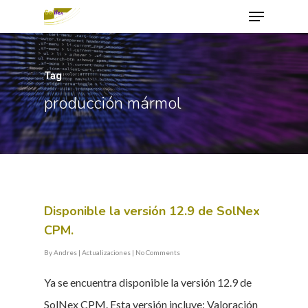
Tag
Hit enter to search or ESC to close
producción mármol
Disponible la versión 12.9 de SolNex
CPM.
By
Andres
|
Actualizaciones
|
No Comments
Ya se encuentra disponible la versión 12.9 de
SolNex CPM. Esta versión incluye: Valoración