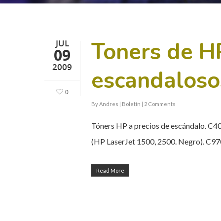
Toners de HP
JUL
09
2009
escandaloso
0
By
Andres
|
Boletín
|
2 Comments
Tóners HP a precios de escándalo. C4
(HP LaserJet 1500, 2500. Negro). C9
Read More
Hit enter to search or ESC to close