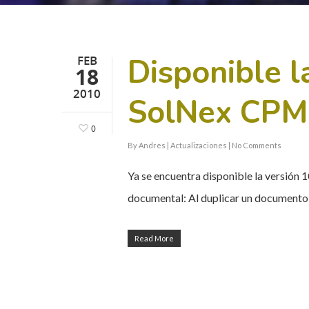
Disponible l
FEB
18
2010
SolNex CPM
0
By
Andres
|
Actualizaciones
|
No Comments
Ya se encuentra disponible la versión 
documental: Al duplicar un documento
Read More
Hit enter to search or ESC to close