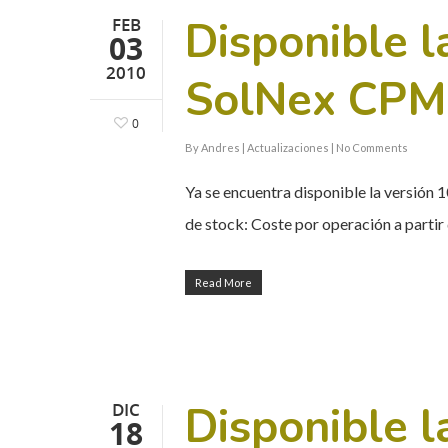
Disponible l
FEB
03
2010
SolNex CPM
0
By
Andres
|
Actualizaciones
|
No Comments
Ya se encuentra disponible la versión 
de stock: Coste por operación a partir
Read More
Disponible l
DIC
18