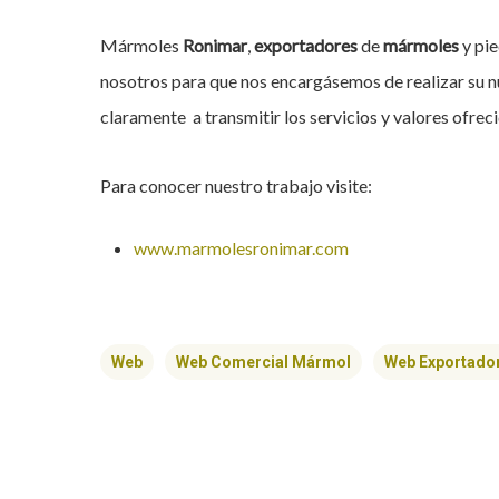
Mármoles
Ronimar
,
exportadores
de
mármoles
y pi
nosotros para que nos encargásemos de realizar su nu
claramente a transmitir los servicios y valores ofrec
Para conocer nuestro trabajo visite:
www.marmolesronimar.com
Web
Web Comercial Mármol
Web Exportado
Hit enter to search or ESC to close