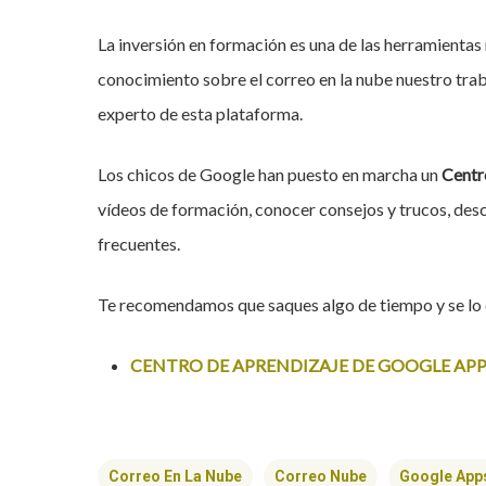
La inversión en formación es una de las herramientas
conocimiento sobre el correo en la nube nuestro traba
experto de esta plataforma.
Los chicos de Google han puesto en marcha un
Centr
vídeos de formación, conocer consejos y trucos, desc
frecuentes.
Te recomendamos que saques algo de tiempo y se lo 
CENTRO DE APRENDIZAJE DE GOOGLE APP
Hit enter to search or ESC to close
Correo En La Nube
Correo Nube
Google App