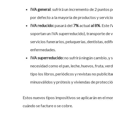
IVA general
: sufrirá un incremento de 2 puntos
por defecto a la mayoría de productos y servicio
IVA reducido:
pasará del
7%
actual
al 8%
. Este 
soportan un IVA superreducido), transporte de vi
servicios funerarios, peluquerías, dentistas, edi
enfermedades.
IVA superreducido:
no sufrirá ningún cambio, y 
necesidad como el pan, leche, huevos, fruta, verd
tipo los libros, periódicos y revistas no publici
minusválidos y prótesis y viviendas de protección
Hit enter to search or ESC to close
Estos nuevos tipos impositivos se aplicarán en el m
cuándo se facture o se cobre.