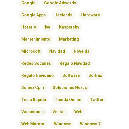
Google
Google Adwords
Google Apps
Hacienda
Hardware
Horario
Iva
Kaspersky
Mantenimiento
Marketing
Microsoft
Navidad
Novelda
Redes Sociales
Regalo Navidad
INICIO
Regalo Navideño
Software
SolNex
SOLNEX
Solnex Cpm
Soluciones Nexus
Tecla Rápida
Tienda Online
Twitter
SERVICIOS
Vacaciones
Ventas
Web
BLOG
Web Mármol
Windows
Windows 7