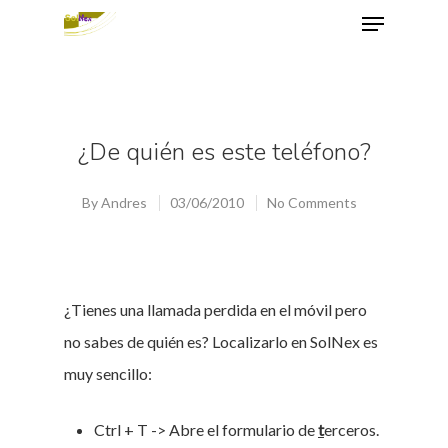
Hit enter to search or ESC to close
¿De quién es este teléfono?
By
Andres
03/06/2010
No Comments
¿Tienes una llamada perdida en el móvil pero
no sabes de quién es? Localizarlo en SolNex es
muy sencillo:
Ctrl + T -> Abre el formulario de
t
erceros.