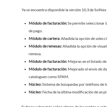
Ya se encuentra disponible la versión 10.3 de SolNex S
Módulo de facturación:
Se permite seleccionar 
de pago.
Módulo de cartera:
Añadida la opción de selecci
Módulo de remesas:
Añadida la opción de visual
remesa.
Módulo de facturación:
Mejoras en el listado de
Módulo de facturación:
Mejorado el envío de do
cataloguen como SPAM.
Núcleo:
Sistema de búsquedas por teléfono de t
Hit enter to search or ESC to close
Núcleo:
Fecha de la última modificación de un pre
Si desea saber más sobre alguno de los puntos o act