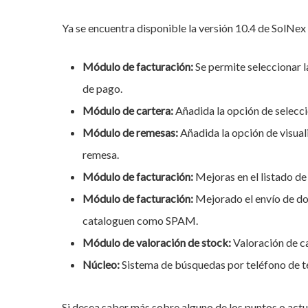
Ya se encuentra disponible la versión 10.4 de SolNex
Módulo de facturación:
Se permite seleccionar 
de pago.
Módulo de cartera:
Añadida la opción de selecci
Módulo de remesas:
Añadida la opción de visual
remesa.
Módulo de facturación:
Mejoras en el listado de
Módulo de facturación:
Mejorado el envío de do
cataloguen como SPAM.
Módulo de valoración de stock:
Valoración de ca
Hit enter to search or ESC to close
Núcleo:
Sistema de búsquedas por teléfono de t
Si desea saber más sobre alguno de los puntos o act