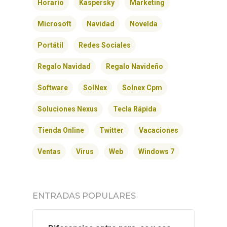
Horario
Kaspersky
Marketing
Microsoft
Navidad
Novelda
Portátil
Redes Sociales
Regalo Navidad
Regalo Navideño
Software
SolNex
Solnex Cpm
Soluciones Nexus
Tecla Rápida
Tienda Online
Twitter
Vacaciones
INICIO
Ventas
Virus
Web
Windows 7
SOLNEX
SERVICIOS
ENTRADAS POPULARES
BLOG