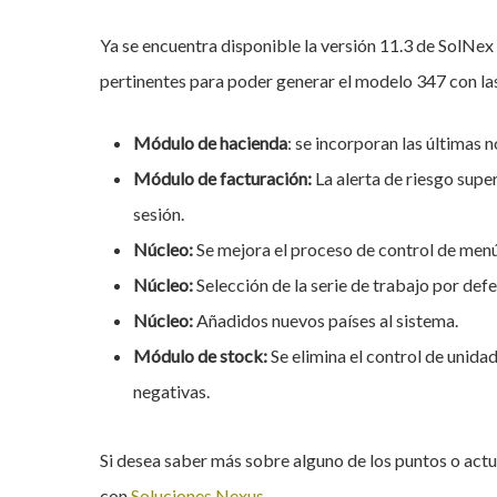
Ya se encuentra disponible la versión 11.3 de SolNex
pertinentes para poder generar el modelo 347 con la
Módulo de hacienda
: se incorporan las últimas
Módulo de facturación:
La alerta de riesgo sup
sesión.
Núcleo:
Se mejora el proceso de control de menús
Núcleo:
Selección de la serie de trabajo por defe
Núcleo:
Añadidos nuevos países al sistema.
Módulo de stock:
Se elimina el control de unida
negativas.
Hit enter to search or ESC to close
Si desea saber más sobre alguno de los puntos o act
con
Soluciones Nexus
.