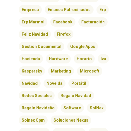
Empresa
Enlaces Patrocinados
Erp
Erp Marmol
Facebook
Facturación
Feliz Navidad
Firefox
Gestión Documental
Google Apps
Hacienda
Hardware
Horario
Iva
Kaspersky
Marketing
Microsoft
Navidad
Novelda
Portátil
Redes Sociales
Regalo Navidad
INICIO
Regalo Navideño
Software
SolNex
Solnex Cpm
Soluciones Nexus
SOLNEX