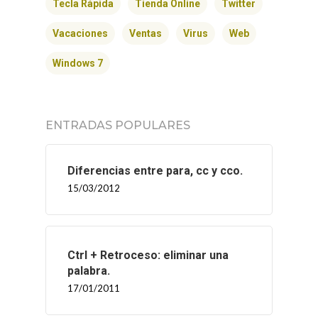
Tecla Rápida
Tienda Online
Twitter
SERVICIOS
Vacaciones
Ventas
Virus
Web
BLOG
Windows 7
CONTACTO
ENTRADAS POPULARES
Diferencias entre para, cc y cco.
15/03/2012
Ctrl + Retroceso: eliminar una
palabra.
17/01/2011