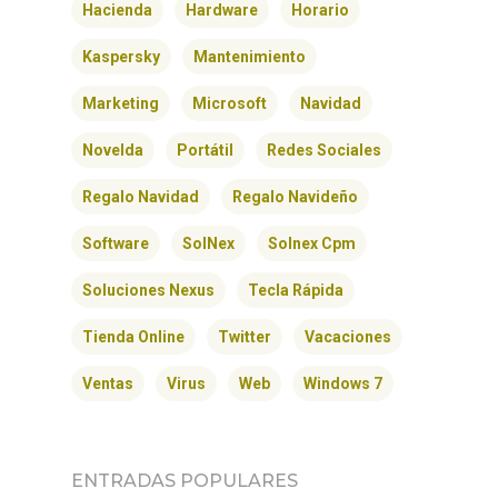
Hacienda
Hardware
Horario
Kaspersky
Mantenimiento
Marketing
Microsoft
Navidad
Novelda
Portátil
Redes Sociales
Regalo Navidad
Regalo Navideño
Software
SolNex
Solnex Cpm
Soluciones Nexus
Tecla Rápida
INICIO
Tienda Online
Twitter
Vacaciones
SOLNEX
Ventas
Virus
Web
Windows 7
SERVICIOS
BLOG
ENTRADAS POPULARES