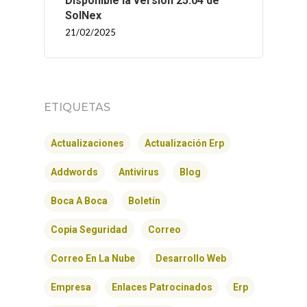
Disponible la versión 25.04 de
SolNex
21/02/2025
INICIO
ETIQUETAS
SOLNEX
Actualizaciones
Actualización Erp
SERVICIOS
Addwords
Antivirus
Blog
BLOG
Boca A Boca
Boletín
Copia Seguridad
Correo
CONTACTO
Correo En La Nube
Desarrollo Web
Empresa
Enlaces Patrocinados
Erp