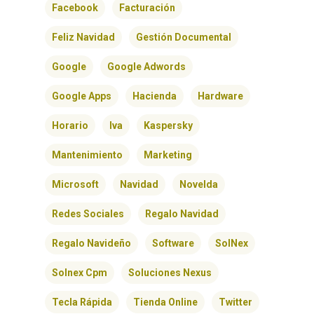
Facebook
Facturación
Feliz Navidad
Gestión Documental
Google
Google Adwords
Google Apps
Hacienda
Hardware
Horario
Iva
Kaspersky
Mantenimiento
Marketing
Microsoft
Navidad
Novelda
Redes Sociales
Regalo Navidad
Regalo Navideño
Software
SolNex
INICIO
Solnex Cpm
Soluciones Nexus
SOLNEX
Tecla Rápida
Tienda Online
Twitter